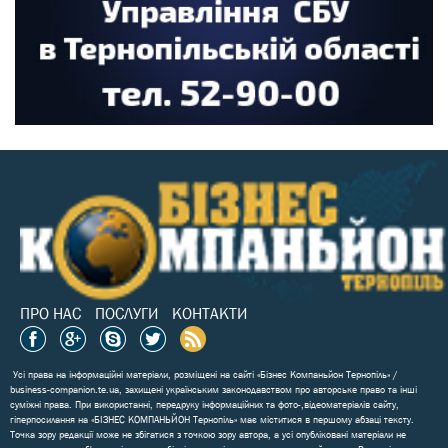
ПРО НАС
ПОСЛУГИ
КОНТАКТИ
Усі права на інформаційні матеріали, розміщені на сайті «Бізнес Компаньйон Тернопіль» /
business-companion.te.ua, захищені українським законодавством про авторське право та інші
суміжні права. При використанні, передруку інформаційних та фото-,відеоматеріалів сайту,
гіперпосилання на «БІЗНЕС КОМПАНЬЙОН Тернопіль» має міститися в першому абзаці тексту.
Точка зору редакції може не збігатися з точкою зору автора, а усі опубліковані матеріали не