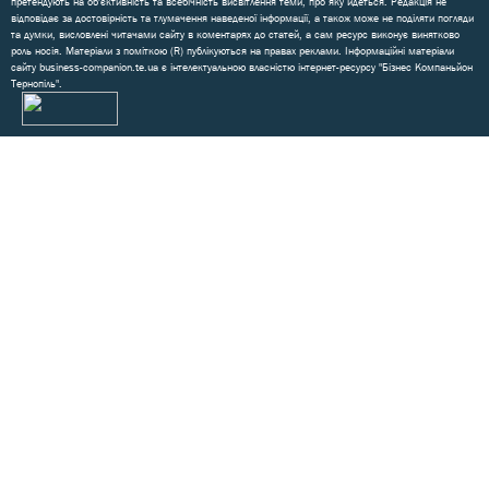
претендують на об'єктивність та всебічність висвітлення теми, про яку йдеться. Редакція не
відповідає за достовірність та тлумачення наведеної інформації, а також може не поділяти погляди
та думки, висловлені читачами сайту в коментарях до статей, а сам ресурс виконує винятково
роль носія. Матеріали з поміткою (R) публікуються на правах реклами. Інформаційні матеріали
сайту business-companion.te.ua є інтелектуальною власністю інтернет-ресурсу "Бізнес Компаньйон
Тернопіль".