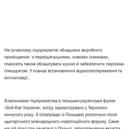
На сучасному підприємстві обладнали виробничі
приміщення з переодягальнями, новими станками,
планують також облаштувати кухню й забезпечити персонал
спецодягом. У планах встановлення відеоспостереження та
сигналізації.
Власниками підприємства є польсько-українська фірма
«Вой-Кат Україна», котру зареєстрували у Тернополі
минулого року. А співпрацю із Польщею розпочали після
цьогорічного міжнародного інвестиційного форуму. Саме
на цій події три делегації з Польщі, запропонували вкласти